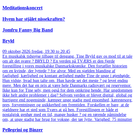
Meditationskoncert
Hvem har stjålet nissekraften?
Jomfru Fanny Big Band
Bryld
09
oktober,2026
fredag, 19:30 to 20:45
En musikalsk tidsrejse tilbage til dengang, Tine Bryld gav os mod til at tale
om alt det svære ? BRYLD ? En verden på TVÆRS er den fjerde
forestilling i vores musikalske Danmarkskrønike. Den fortæller historien
om en kvinde, der lyttede ? for alvor. Med en sjælden blanding af
faglighed, kærlighed og kontant ærlighed mødte Tine de unge i øjenhøjde.
Hun vidste, hvad hun talte om. Hun havde set det meste ? og levet endnu
mere. Men det har en pris at være hele Danmarks radiovært og reservemor.
Ikke kun for Tine selv, men også for dem omkring hende. Har ungdommen
ikke helt andre problemer i dag? Selvom verden er blevet digital, global og
hurtigere end nogensinde, kæmper unge stadig med ensomhed, kærestesorg,
pres, forventninger og usikkerhed om fremtiden. Forskellen er bare, at de
sjældnere har et sted som Tværs at gå hen. Forestillingen er både et
nostalgisk genhør med en tid, mange husker ? og en rørende påmindelse
om, at unge stadig har brug for voksne, der tør lytte. Varighed: 75 minutter
Pellegrini og Binzer