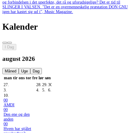
og forbindelsen i det uperfekte, det rå og uforudsigelige? Det er tid til
SLINGER I VALSEN. ”Det er en overmenneskelig præstation DON GNU
igen har kastet sig ud i”, Music Magazine.
Kalender
I Dag
august 2026
Måned
Uge
Dag
man
tir
ons
tor
fre
lør
søn
27.
28.
29.
30.
31.
1.
2.
3.
4.
5.
6.
7.
8.
9.
10.
00
AMDI
00
Den ene og den
anden
00
Hvem har stjålet