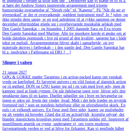
er ingenting i verden så stille som sne”. Derudover kan vi glæde os til bl.a.
at høre det Andrew Sisters inspirerede arrangement med trioens
humoristiske oversættelse af ”Sleigh ride” til ”Kanetur”. På ”Når du ser et
stjerneskud” er der et overraskende, sjældent instrument med! Jo ? julen, og
ikke mindst dens sange, er en god anledning til at rykke sammen og denne
december eftermiddag glæde sig i overbevisende musikalsk selskab med
Den Gamle Sangskat – og hinanden. I 2005 dannede Sara og Eva trioen
Den Gamle Sangskat med Martine. Alle tre musikere havde et ønske om at
holde datidens popmusik i live på grund af den kvalitet, sangene har i både
tekst og melodi. Arrangementerne bliver skabt i samarbejde, og nyt
materiale skrives i fællesskab – i den gamle ånd. Den Gamle Sangskat har
bl.a. medvirket i Fællessang på DR1 […]
Slinger i valsen
21
januar,2027
GØG & GOKKE møder Tarantino i en action-packed kamp om venskab,
vrede og kærlighed. Et farverigt univers i en vild fusion af slapstick action
og rå ægthed. DON og GNU kaster sig ud i en vals med livet selv, men de
kæmper med at finde rytmen. Og når følelserne tager over, bliver selv den
smukkeste dans til en kamp. Dueller udspiller sig i hver en bevægelse og
ingen er sikre på, hvem der vinder, hvad. Midt i det hele træder en mystisk
fremmed ind ? som en nutidens heltefigur eller en uforudsigelig skurk. En
puls i et velkendt univers. En figur med flere sider, kanter og muligheder,
og alt vendes på hovedet. Glæd dig til en actionfyldt, kropslig odyssé, der
blander slapstickens kropslige poesi med Tarantinos unikke stil. Inspireret af
stumfilmens æstetik og rytme, undersøger vi, om vores moderne,
farvemættende verden er ved at blive for firkantet. Kan vi genfinde håbet