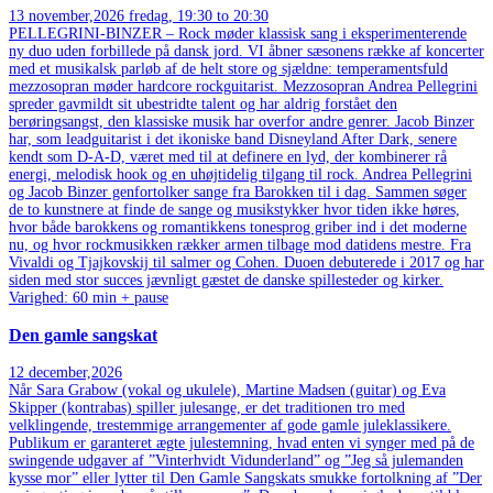
13
november,2026
fredag, 19:30 to 20:30
PELLEGRINI-BINZER – Rock møder klassisk sang i eksperimenterende
ny duo uden forbillede på dansk jord. VI åbner sæsonens række af koncerter
med et musikalsk parløb af de helt store og sjældne: temperamentsfuld
mezzosopran møder hardcore rockguitarist. Mezzosopran Andrea Pellegrini
spreder gavmildt sit ubestridte talent og har aldrig forstået den
berøringsangst, den klassiske musik har overfor andre genrer. Jacob Binzer
har, som leadguitarist i det ikoniske band Disneyland After Dark, senere
kendt som D-A-D, været med til at definere en lyd, der kombinerer rå
energi, melodisk hook og en uhøjtidelig tilgang til rock. Andrea Pellegrini
og Jacob Binzer genfortolker sange fra Barokken til i dag. Sammen søger
de to kunstnere at finde de sange og musikstykker hvor tiden ikke høres,
hvor både barokkens og romantikkens tonesprog griber ind i det moderne
nu, og hvor rockmusikken rækker armen tilbage mod datidens mestre. Fra
Vivaldi og Tjajkovskij til salmer og Cohen. Duoen debuterede i 2017 og har
siden med stor succes jævnligt gæstet de danske spillesteder og kirker.
Varighed: 60 min + pause
Den gamle sangskat
12
december,2026
Når Sara Grabow (vokal og ukulele), Martine Madsen (guitar) og Eva
Skipper (kontrabas) spiller julesange, er det traditionen tro med
velklingende, trestemmige arrangementer af gode gamle juleklassikere.
Publikum er garanteret ægte julestemning, hvad enten vi synger med på de
swingende udgaver af ”Vinterhvidt Vidunderland” og ”Jeg så julemanden
kysse mor” eller lytter til Den Gamle Sangskats smukke fortolkning af ”Der