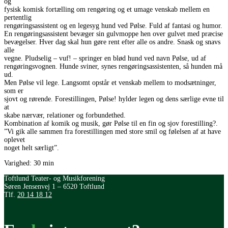
og
fysisk komisk fortælling om rengøring og et umage venskab mellem en
pertentlig
rengøringsassistent og en legesyg hund ved Pølse. Fuld af fantasi og humor.
En rengøringsassistent bevæger sin gulvmoppe hen over gulvet med præcise
bevægelser. Hver dag skal hun gøre rent efter alle os andre. Snask og snavs
alle
vegne. Pludselig – vuf! – springer en blød hund ved navn Pølse, ud af
rengøringsvognen. Hunde sviner, synes rengøringsassistenten, så hunden må
ud.
Men Pølse vil lege. Langsomt opstår et venskab mellem to modsætninger,
som er
sjovt og rørende. Forestillingen, Pølse! hylder legen og dens særlige evne til
at
skabe nærvær, relationer og forbundethed.
Kombination af komik og musik, gør Pølse til en fin og sjov forestilling?.
”Vi gik alle sammen fra forestillingen med store smil og følelsen af at have
oplevet
noget helt særligt”.
Varighed: 30 min
Toftlund Teater- og Musikforening
Søren Jensenvej 1 – 6520 Toftlund
Tlf.
20 14 18 12