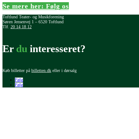
Se mere her: Følg os
Toftlund Teater- og Musikforening
Søren Jensenvej 1 – 6520 Toftlund
Tlf.
20 14 18 12
Er
du
interesseret?
Køb billetter på
billetten.dk
eller i dørsalg
Følg
Følg